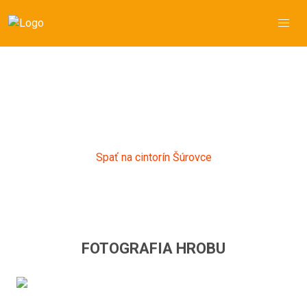
Imrich Dobrovodský
*05.10.1874 - †03.09.1943
Hrob č.: 390, Sekcia: B, Šúrovce
Spať na cintorín Šúrovce
FOTOGRAFIA HROBU