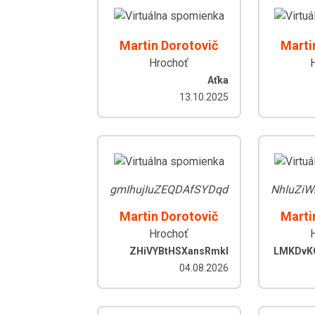
Martin Dorotovič
Marti
Hrochoť
Aťka
13.10.2025
gmIhujIuZEQDAfSYDqd
NhIuZiW
Martin Dorotovič
Marti
Hrochoť
ZHiVYBtHSXansRmkl
LMKDvK
04.08.2026