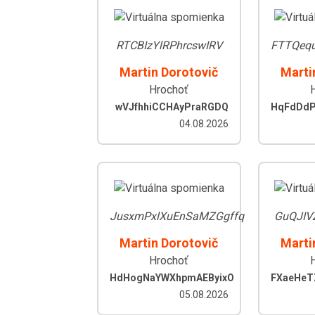
RTCBIzYlRPhrcswIRV
FTTQequ
Martin Dorotovič
Marti
Hrochoť
wVJfhhiCCHAyPraRGDQ
HqFdDdP
04.08.2026
JusxmPxlXuEnSaMZGgffq
GuQJIV
Martin Dorotovič
Marti
Hrochoť
HdHogNaYWXhpmAEByixO
FXaeHeT
05.08.2026