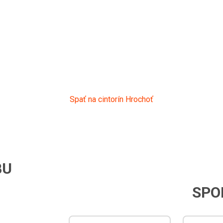
VIRTUÁLNE SPOMI
rob č.: 79, Sekcia:
Spať na cintorín Hrochoť
BU
SPO