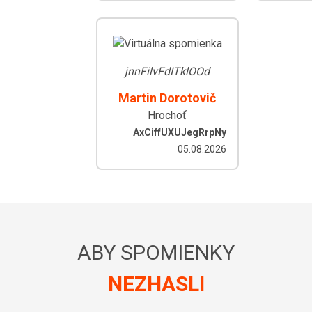
jnnFilvFdITklOOd
Martin Dorotovič
Hrochoť
AxCiffUXUJegRrpNy
05.08.2026
ABY SPOMIENKY
NEZHASLI