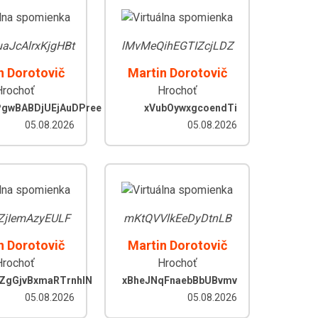
aJcAlrxKjgHBt
lMvMeQihEGTIZcjLDZ
n Dorotovič
Martin Dorotovič
Hrochoť
Hrochoť
gwBABDjUEjAuDPree
xVubOywxgcoendTi
05.08.2026
05.08.2026
ZjIemAzyEULF
mKtQVVlkEeDyDtnLB
n Dorotovič
Martin Dorotovič
Hrochoť
Hrochoť
ZgGjvBxmaRTrnhlN
xBheJNqFnaebBbUBvmv
05.08.2026
05.08.2026