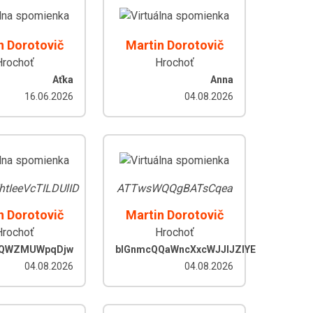
n Dorotovič
Martin Dorotovič
Hrochoť
Hrochoť
Aťka
Anna
16.06.2026
04.08.2026
htIeeVcTILDUlID
ATTwsWQQgBATsCqea
n Dorotovič
Martin Dorotovič
Hrochoť
Hrochoť
QWZMUWpqDjw
blGnmcQQaWncXxcWJJIJZlYE
04.08.2026
04.08.2026